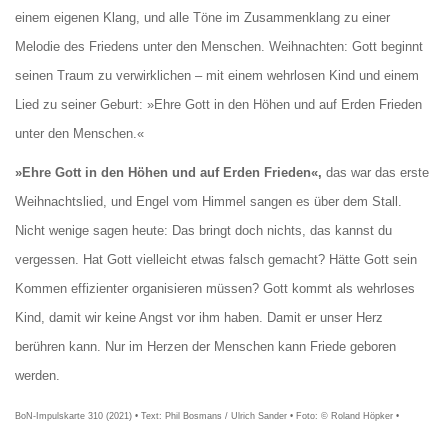
einem eigenen Klang, und alle Töne im Zusammenklang zu einer
Melodie des Friedens unter den Menschen. Weihnachten: Gott beginnt
seinen Traum zu verwirklichen
–
mit einem wehrlosen Kind und einem
Lied zu seiner Geburt:
»
Ehre Gott in den Höhen und auf Erden Frieden
unter den Menschen.
«
»
Ehre Gott in den Höhen und auf Erden Frieden
«,
das war das erste
Weihnachtslied, und Engel vom Himmel sangen es über dem Stall.
Nicht wenige sagen heute:
Das bringt doch nichts, das kannst du
vergessen. Hat Gott vielleicht etwas falsch gemacht? Hätte Gott
sein
Kommen effizienter organisieren müssen? Gott kommt als wehrloses
Kind, damit wir keine Angst vor ihm haben. Damit er unser Herz
berühren kann. Nur im Herzen der Menschen kann Friede geboren
werden.
BoN-Impulskarte 310 (2021) • Text: Phil Bosmans / Ulrich Sander • Foto: © Roland Höpker •