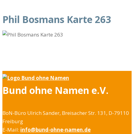
Phil Bosmans Karte 263
Bund ohne Namen e.V.
BoN-Büro Ulrich Sander, Breisacher Str. 131, D-79110
Freiburg
E-Mail:
info@bund-ohne-namen.de