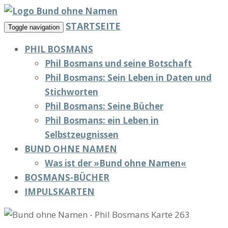
STARTSEITE
Toggle navigation
PHIL BOSMANS
Phil Bosmans und seine Botschaft
Phil Bosmans: Sein Leben in Daten und
Stichworten
Phil Bosmans: Seine Bücher
Phil Bosmans: ein Leben in
Selbstzeugnissen
BUND OHNE NAMEN
Was ist der »Bund ohne Namen«
BOSMANS-BÜCHER
IMPULSKARTEN