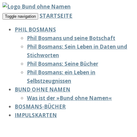
STARTSEITE
Toggle navigation
PHIL BOSMANS
Phil Bosmans und seine Botschaft
Phil Bosmans: Sein Leben in Daten und
Stichworten
Phil Bosmans: Seine Bücher
Phil Bosmans: ein Leben in
Selbstzeugnissen
BUND OHNE NAMEN
Was ist der »Bund ohne Namen«
BOSMANS-BÜCHER
IMPULSKARTEN