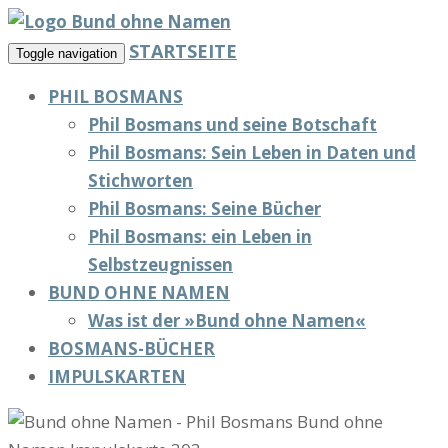
STARTSEITE
Toggle navigation
PHIL BOSMANS
Phil Bosmans und seine Botschaft
Phil Bosmans: Sein Leben in Daten und
Stichworten
Phil Bosmans: Seine Bücher
Phil Bosmans: ein Leben in
Selbstzeugnissen
BUND OHNE NAMEN
Was ist der »Bund ohne Namen«
BOSMANS-BÜCHER
IMPULSKARTEN