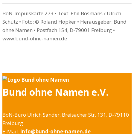
BoN-Impulskarte 273 • Text: Phil Bosmans / Ulrich
Schütz • Foto: © Roland Höpker • Herausgeber: Bund
ohne Namen • Postfach 154, D-79001 Freiburg •
www.bund-ohne-namen.de
Bund ohne Namen e.V.
BoN-Büro Ulrich Sander, Breisacher Str. 131, D-79110
Freiburg
E-Mail:
info@bund-ohne-namen.de