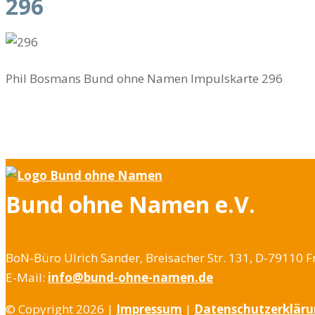
296
Phil Bosmans Bund ohne Namen Impulskarte 296
Bund ohne Namen e.V.
BoN-Büro Ulrich Sander, Breisacher Str. 131, D-79110 F
E-Mail:
info@bund-ohne-namen.de
© Copyright 2026 |
Impressum
|
Datenschutzerklär