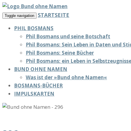
STARTSEITE
Toggle navigation
PHIL BOSMANS
Phil Bosmans und seine Botschaft
Phil Bosmans: Sein Leben in Daten und St
Phil Bosmans: Seine Bücher
Phil Bosmans: ein Leben in Selbstzeugniss
BUND OHNE NAMEN
Was ist der »Bund ohne Namen«
BOSMANS-BÜCHER
IMPULSKARTEN