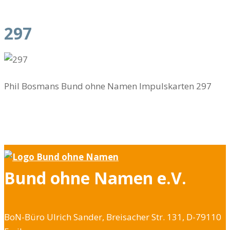
297
Phil Bosmans Bund ohne Namen Impulskarten 297
Bund ohne Namen e.V.
BoN-Büro Ulrich Sander, Breisacher Str. 131, D-79110