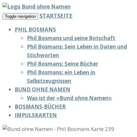
STARTSEITE
Toggle navigation
PHIL BOSMANS
Phil Bosmans und seine Botschaft
Phil Bosmans: Sein Leben in Daten und
Stichworten
Phil Bosmans: Seine Bücher
Phil Bosmans: ein Leben in
Selbstzeugnissen
BUND OHNE NAMEN
Was ist der »Bund ohne Namen«
BOSMANS-BÜCHER
IMPULSKARTEN