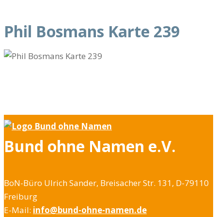
Phil Bosmans Karte 239
Bund ohne Namen e.V.
BoN-Büro Ulrich Sander, Breisacher Str. 131, D-79110
Freiburg
E-Mail:
info@bund-ohne-namen.de