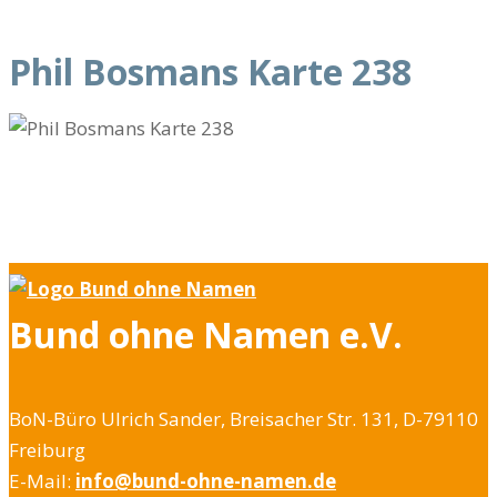
Phil Bosmans Karte 238
Bund ohne Namen e.V.
BoN-Büro Ulrich Sander, Breisacher Str. 131, D-79110
Freiburg
E-Mail:
info@bund-ohne-namen.de