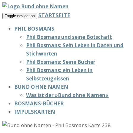
STARTSEITE
Toggle navigation
PHIL BOSMANS
Phil Bosmans und seine Botschaft
Phil Bosmans: Sein Leben in Daten und
Stichworten
Phil Bosmans: Seine Bücher
Phil Bosmans: ein Leben in
Selbstzeugnissen
BUND OHNE NAMEN
Was ist der »Bund ohne Namen«
BOSMANS-BÜCHER
IMPULSKARTEN